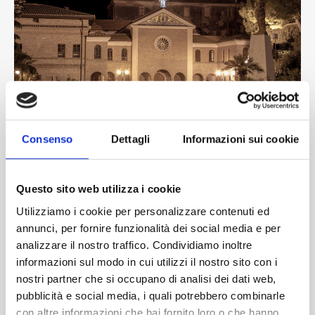
Consenso
Dettagli
Informazioni sui cookie
Questo sito web utilizza i cookie
Utilizziamo i cookie per personalizzare contenuti ed
annunci, per fornire funzionalità dei social media e per
analizzare il nostro traffico. Condividiamo inoltre
informazioni sul modo in cui utilizzi il nostro sito con i
nostri partner che si occupano di analisi dei dati web,
pubblicità e social media, i quali potrebbero combinarle
Mais les vacances à Alba Adriatica ne se limitent pas au bronzage
con altre informazioni che hai fornito loro o che hanno